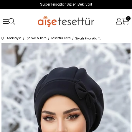
Süper Fırsatlar Sizleri Bekliyor!
0
Anasayfa
Şapka & Bere
Tesettür Bere
Siyah Fiyonklu Tesettür Bere Ve Etol Takım