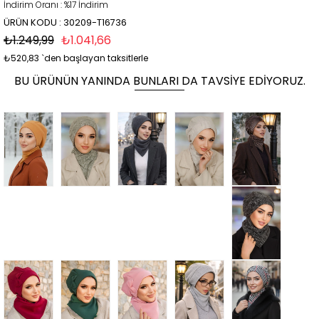
İndirim Oranı
:
%
17
İndirim
ÜRÜN KODU : 30209-T16736
₺1.249,99
₺1.041,66
₺520,83
`den başlayan taksitlerle
BU ÜRÜNÜN YANINDA BUNLARI DA TAVSIYE EDIYORUZ.