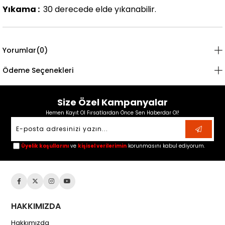
Yıkama :
30 derecede elde yıkanabilir.
Yorumlar
(0)
Ödeme Seçenekleri
Size Özel Kampanyalar
Hemen Kayıt Ol Fırsatlardan Önce Sen Haberdar Ol!
Üyelik koşullarını
ve
kişisel verilerimin
korunmasını kabul ediyorum.
HAKKIMIZDA
Hakkımızda