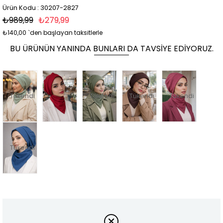
Ürün Kodu : 30207-2827
₺989,99
₺279,99
₺140,00
`den başlayan taksitlerle
BU ÜRÜNÜN YANINDA BUNLARI DA TAVSIYE EDIYORUZ.
Tükendi
Tükendi
Tükendi
Tükendi
Tükendi