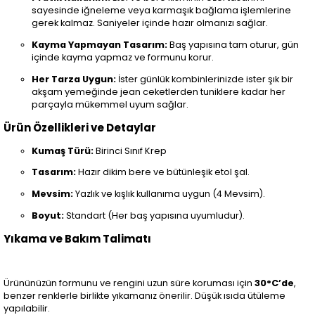
sayesinde iğneleme veya karmaşık bağlama işlemlerine
gerek kalmaz. Saniyeler içinde hazır olmanızı sağlar.
Kayma Yapmayan Tasarım:
Baş yapısına tam oturur, gün
içinde kayma yapmaz ve formunu korur.
Her Tarza Uygun:
İster günlük kombinlerinizde ister şık bir
akşam yemeğinde jean ceketlerden tuniklere kadar her
parçayla mükemmel uyum sağlar.
Ürün Özellikleri ve Detaylar
Kumaş Türü:
Birinci Sınıf Krep
Tasarım:
Hazır dikim bere ve bütünleşik etol şal.
Mevsim:
Yazlık ve kışlık kullanıma uygun (4 Mevsim).
Boyut:
Standart (Her baş yapısına uyumludur).
Yıkama ve Bakım Talimatı
Ürününüzün formunu ve rengini uzun süre koruması için
30°C’de
,
benzer renklerle birlikte yıkamanız önerilir. Düşük ısıda ütüleme
yapılabilir.