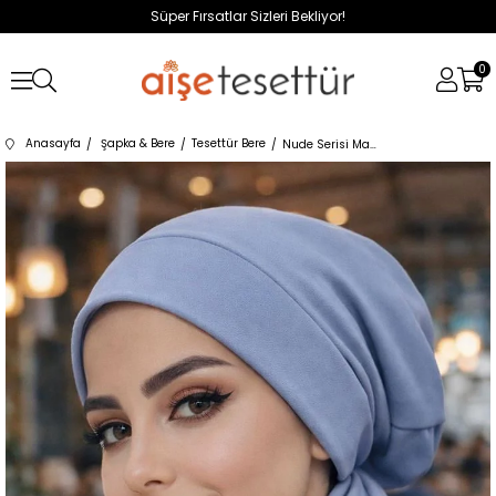
Süper Fırsatlar Sizleri Bekliyor!
0
Anasayfa
Şapka & Bere
Tesettür Bere
Nude Serisi Mavi Bere Bone ve Etol Takım