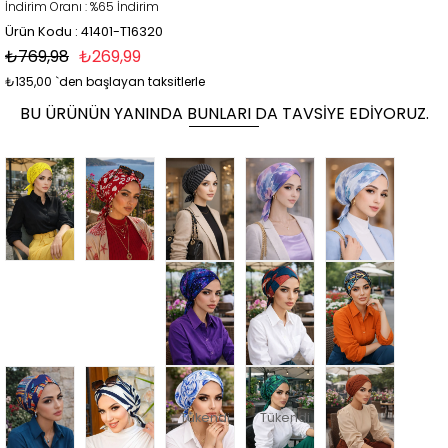
İndirim Oranı
:
%
65
İndirim
Ürün Kodu : 41401-T16320
₺769,98
₺269,99
₺135,00
`den başlayan taksitlerle
BU ÜRÜNÜN YANINDA BUNLARI DA TAVSIYE EDIYORUZ.
Tükendi
Tükendi