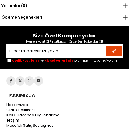
Yorumlar
(0)
Ödeme Seçenekleri
Size Özel Kampanyalar
Hemen Kayıt Ol Fırsatlardan Önce Sen Haberdar Ol!
Üyelik koşullarını
ve
kişisel verilerimin
korunmasını kabul ediyorum.
HAKKIMIZDA
Hakkımızda
Gizlilik Politikası
KVKK Hakkında Bilgilendirme
İletişim
Mesafeli Satış Sözleşmesi