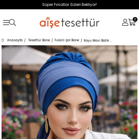
Süper Fırsatlar Sizleri Bekliyor!
0
Anasayfa
Tesettür Bone
Fularlı Şal Bone
Koyu Mavi Batik Fularlı Desen Fularlı Bone