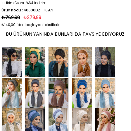
İndirim Oranı
:
%
64
İndirim
Ürün Kodu : 40600DZ-T16971
₺769,98
₺279,99
₺140,00
`den başlayan taksitlerle
BU ÜRÜNÜN YANINDA BUNLARI DA TAVSIYE EDIYORUZ.
Tükendi
Tükendi
Tükendi
Tükendi
Tükendi
Tükendi
Tükendi
Tükendi
Tükendi
Tükendi