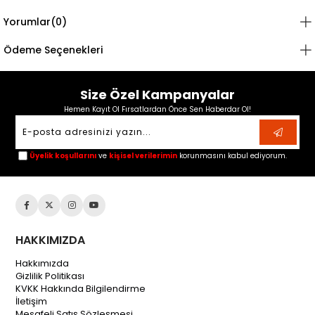
Yorumlar
(0)
Ödeme Seçenekleri
Size Özel Kampanyalar
Hemen Kayıt Ol Fırsatlardan Önce Sen Haberdar Ol!
Üyelik koşullarını
ve
kişisel verilerimin
korunmasını kabul ediyorum.
HAKKIMIZDA
Hakkımızda
Gizlilik Politikası
KVKK Hakkında Bilgilendirme
İletişim
Mesafeli Satış Sözleşmesi