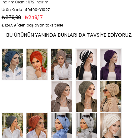
İndirim Oranı
:
%
72
İndirim
Ürün Kodu : 40400-Y1027
₺879,98
₺249,17
₺124,59
`den başlayan taksitlerle
BU ÜRÜNÜN YANINDA BUNLARI DA TAVSIYE EDIYORUZ.