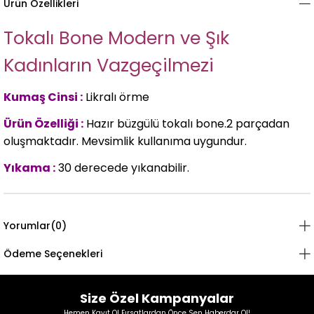
Ürün Özellikleri
Tokalı Bone Modern ve Şık
Kadınların Vazgeçilmezi
Kumaş Cinsi :
Likralı örme
Ürün Özelliği :
Hazır büzgülü tokalı bone.2 parçadan
oluşmaktadır. Mevsimlik kullanıma uygundur.
Yıkama :
30 derecede yıkanabilir.
Yorumlar
(0)
Ödeme Seçenekleri
Size Özel Kampanyalar
Hemen Kayıt Ol Fırsatlardan Önce Sen Haberdar Ol!