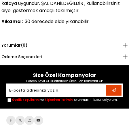
kafaya uygundur. ŞAL DAHİLDEĞİLDİR , kullanabilirsiniz
diye göstermek amaçlı takılmıştır.
Yıkama :
30 derecede elde yıkanabilir.
Yorumlar
(0)
Ödeme Seçenekleri
Size Özel Kampanyalar
Hemen Kayıt Ol Fırsatlardan Önce Sen Haberdar Ol!
Üyelik koşullarını
ve
kişisel verilerimin
korunmasını kabul ediyorum.