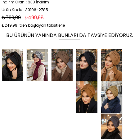
İndirim Oranı
:
%
38
İndirim
Ürün Kodu : 30106-2785
₺799,99
₺499,98
₺249,99
`den başlayan taksitlerle
BU ÜRÜNÜN YANINDA BUNLARI DA TAVSIYE EDIYORUZ.