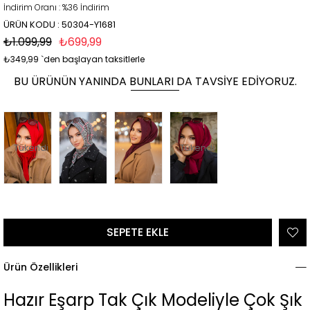
İndirim Oranı
:
%
36
İndirim
ÜRÜN KODU : 50304-Y1681
₺1.099,99
₺699,99
₺349,99
`den başlayan taksitlerle
BU ÜRÜNÜN YANINDA BUNLARI DA TAVSIYE EDIYORUZ.
Tükendi
Tükendi
Ürün Özellikleri
Hazır Eşarp Tak Çık Modeliyle Çok Şık