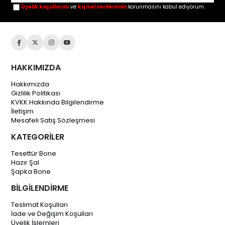
Üyelik koşullarını
ve
kişisel verilerimin
korunmasını kabul ediyorum.
HAKKIMIZDA
Hakkımızda
Gizlilik Politikası
KVKK Hakkında Bilgilendirme
İletişim
Mesafeli Satış Sözleşmesi
KATEGORİLER
Tesettür Bone
Hazır Şal
Şapka Bone
BİLGİLENDİRME
Teslimat Koşulları
İade ve Değişim Koşulları
Üyelik İşlemleri