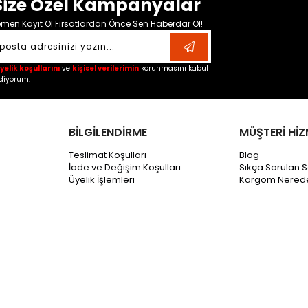
Size Özel Kampanyalar
men Kayıt Ol Fırsatlardan Önce Sen Haberdar Ol!
yelik koşullarını
ve
kişisel verilerimin
korunmasını kabul
diyorum.
BİLGİLENDİRME
MÜŞTERİ HİZ
Teslimat Koşulları
Blog
İade ve Değişim Koşulları
Sıkça Sorulan S
Üyelik İşlemleri
Kargom Nered