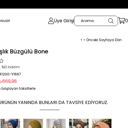
Üye Girişi
0
esuar
< < Önceki Sayfaya Dön
şlık Büzgülü Bone
:
%
13
İndirim
 41200-Y1667
₺669,98
 başlayan taksitlerle
ÜRÜNÜN YANINDA BUNLARI DA TAVSIYE EDIYORUZ.