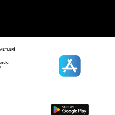
METLERİ
orular
e?