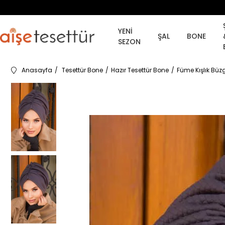
YENİ
ŞAL
BONE
SEZON
Anasayfa
Tesettür Bone
Hazır Tesettür Bone
Füme Kışlık Büz