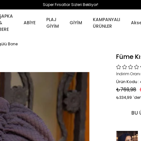
Süper Fırsatlar Sizleri Bekliyor!
ŞAPKA
PLAJ
KAMPANYALI
&
ABİYE
GİYİM
Aks
GİYİM
ÜRÜNLER
BERE
gülü Bone
Füme Kı
İndirim Oranı
Ürün Kodu :
₺769,98
₺334,99
`den
BU 