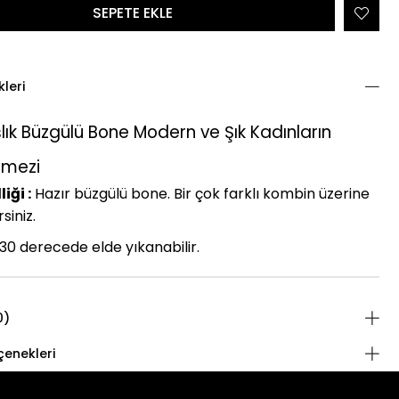
kleri
lık Büzgülü Bone Modern ve Şık Kadınların
lmezi
iği :
Hazır büzgülü bone. Bir çok farklı kombin üzerine
rsiniz.
30 derecede elde yıkanabilir.
0)
enekleri