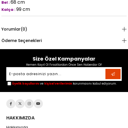
68 cm
Bel :
99 cm
Kalça :
Yorumlar
(0)
Ödeme Seçenekleri
Size Özel Kampanyalar
Hemen Kayıt Ol Fırsatlardan Önce Sen Haberdar Ol!
Üyelik koşullarını
ve
kişisel verilerimin
korunmasını kabul ediyorum.
HAKKIMIZDA
Hakkımızda