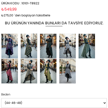
ÜRÜN KODU : 10101-T8922
₺549,99
₺275,00
`den başlayan taksitlerle
BU ÜRÜNÜN YANINDA BUNLARI DA TAVSIYE EDIYORUZ.
Tükendi
Tükendi
Beden