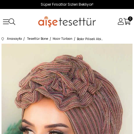
Süper Fırsatlar Sizleri Bekliyor!
0
Anasayfa
Tesettür Bone
Hazır Türban
Bakır Piliseli Abiye Hazır Türban