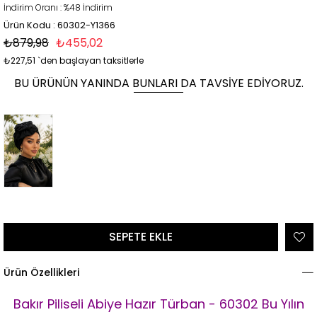
İndirim Oranı
:
%
48
İndirim
Ürün Kodu : 60302-Y1366
₺879,98
₺455,02
₺227,51
`den başlayan taksitlerle
BU ÜRÜNÜN YANINDA BUNLARI DA TAVSIYE EDIYORUZ.
Ürün Özellikleri
Bakır Piliseli Abiye Hazır Türban - 60302 Bu Yılın